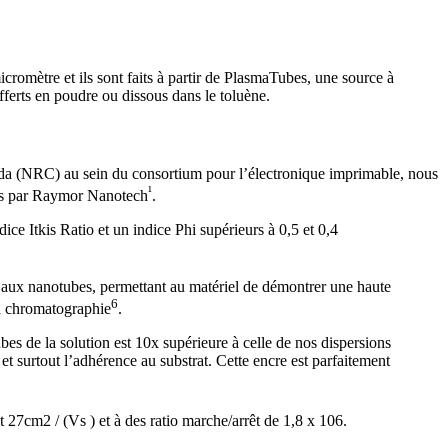
romètre et ils sont faits à partir de PlasmaTubes, une source à
erts en poudre ou dissous dans le toluène.
nada (NRC) au sein du consortium pour l’électronique imprimable, nous
¹
rnis par Raymor Nanotech
.
 Itkis Ratio et un indice Phi supérieurs à 0,5 et 0,4
es aux nanotubes, permettant au matériel de démontrer une haute
6
a chromatographie
.
bes de la solution est 10x supérieure à celle de nos dispersions
t surtout l’adhérence au substrat. Cette encre est parfaitement
27cm2 / (Vs ) et à des ratio marche/arrêt de 1,8 x 106.