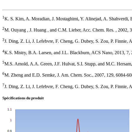
1
K. S. Kim, A. Moradian, J. Mostaghimi, Y. Alinejad, A. Shahverdi,
2
M. Ouyang , J. Huang , and C.M. Lieber, Acc. Chem. Res. , 2002, 3
3
J. Ding, Z. Li, J. Lefebvre, F. Cheng, G. Dubey, S. Zou, P. Finnie,
4
K.S. Mistry, B.A. Larsen, and J.L. Blackburn, ACS Nano, 2013, 7,
5
M.S. Arnold, A.A. Green, J.F. Hulvat, S.I. Stupp, and M.C. Hersam,
6
M. Zheng and E.D. Semke, J. Am. Chem. Soc., 2007, 129, 6084-60
7
J. Ding, Z. Li, J. Lefebvre, F. Cheng, G. Dubey, S. Zou, P. Finnie,
Spécifications du produit