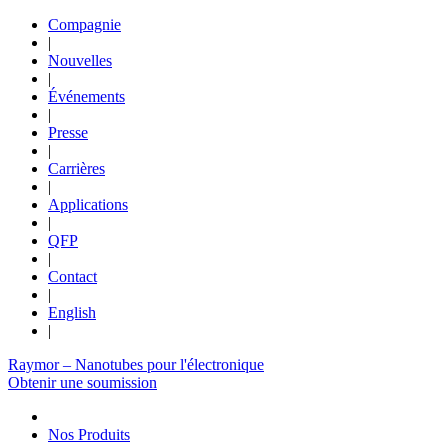
Compagnie
|
Nouvelles
|
Événements
|
Presse
|
Carrières
|
Applications
|
QFP
|
Contact
|
English
|
Raymor – Nanotubes pour l'électronique
Obtenir une soumission
Nos Produits