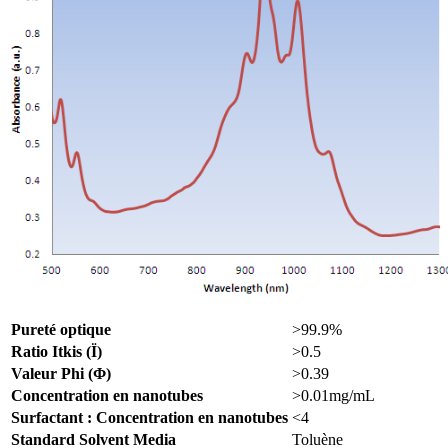
Pureté optique
>99.9%
Ratio Itkis (Ї)
>0.5
Valeur Phi (Φ)
>0.39
Concentration en nanotubes
>0.01mg/mL
Surfactant : Concentration en nanotubes
<4
Standard Solvent Media
Toluène