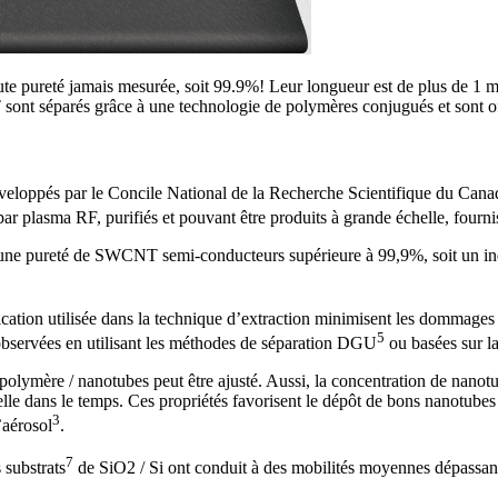
 pureté jamais mesurée, soit 99.9%! Leur longueur est de plus de 1 mic
nt séparés grâce à une technologie de polymères conjugués et sont off
développés par le Concile National de la Recherche Scientifique du Ca
 par plasma RF, purifiés et pouvant être produits à grande échelle, fou
une pureté de SWCNT semi-conducteurs supérieure à 99,9%, soit un indice
onication utilisée dans la technique d’extraction minimisent les dommag
5
 observées en utilisant les méthodes de séparation DGU
ou basées sur l
t polymère / nanotubes peut être ajusté. Aussi, la concentration de nanotu
lle dans le temps. Ces propriétés favorisent le dépôt de bons nanotubes e
3
’aérosol
.
7
 substrats
de SiO2 / Si ont conduit à des mobilités moyennes dépassant 