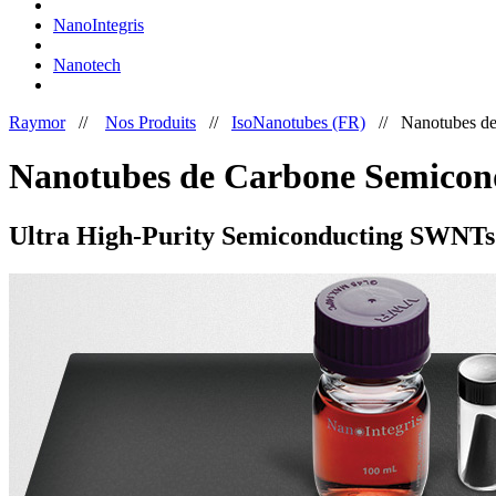
NanoIntegris
Nanotech
Raymor
//
Nos Produits
//
IsoNanotubes (FR)
//
Nanotubes de
Nanotubes de Carbone Semicond
Ultra High-Purity Semiconducting SWNTs