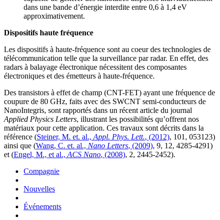
dans une bande d’énergie interdite entre 0,6 à 1,4 eV
approximativement.
Dispositifs haute fréquence
Les dispositifs à haute-fréquence sont au coeur des technologies de
télécommunication telle que la surveillance par radar. En effet, des
radars à balayage électronique nécessitent des composantes
électroniques et des émetteurs à haute-fréquence.
Des transistors à effet de champ (CNT-FET) ayant une fréquence de
coupure de 80 GHz, faits avec des SWCNT semi-conducteurs de
NanoIntegris, sont rapportés dans un récent article du journal
Applied Physics Letters
, illustrant les possibilités qu’offrent nos
matériaux pour cette application. Ces travaux sont décrits dans la
référence (
Steiner, M. et. al.,
Appl. Phys. Lett.
, (2012)
, 101, 053123)
ainsi que (
Wang, C. et. al.,
Nano Letters
, (2009)
, 9, 12, 4285-4291)
et (
Engel, M., et al.,
ACS Nano
, (2008)
, 2, 2445-2452).
Compagnie
Nouvelles
Événements