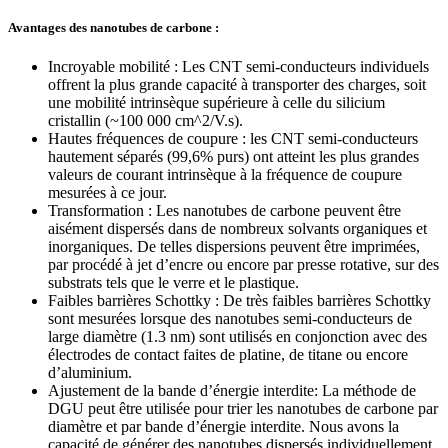
Avantages des nanotubes de carbone :
Incroyable mobilité : Les CNT semi-conducteurs individuels
offrent la plus grande capacité à transporter des charges, soit
une mobilité intrinsèque supérieure à celle du silicium
cristallin (~100 000 cm^2/V.s).
Hautes fréquences de coupure : les CNT semi-conducteurs
hautement séparés (99,6% purs) ont atteint les plus grandes
valeurs de courant intrinsèque à la fréquence de coupure
mesurées à ce jour.
Transformation : Les nanotubes de carbone peuvent être
aisément dispersés dans de nombreux solvants organiques et
inorganiques. De telles dispersions peuvent être imprimées,
par procédé à jet d’encre ou encore par presse rotative, sur des
substrats tels que le verre et le plastique.
Faibles barrières Schottky : De très faibles barrières Schottky
sont mesurées lorsque des nanotubes semi-conducteurs de
large diamètre (1.3 nm) sont utilisés en conjonction avec des
électrodes de contact faites de platine, de titane ou encore
d’aluminium.
Ajustement de la bande d’énergie interdite: La méthode de
DGU peut être utilisée pour trier les nanotubes de carbone par
diamètre et par bande d’énergie interdite. Nous avons la
capacité de générer des nanotubes dispersés individuellement