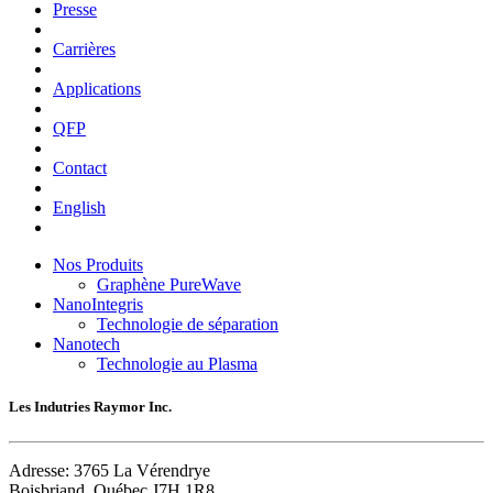
Presse
Carrières
Applications
QFP
Contact
English
Nos Produits
Graphène PureWave
NanoIntegris
Technologie de séparation
Nanotech
Technologie au Plasma
Les Indutries Raymor Inc.
Adresse:
3765 La Vérendrye
Boisbriand, Québec J7H 1R8