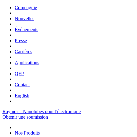
Compagnie
|
Nouvelles
|
Événements
|
Presse
|
Carrières
|
Applications
|
QFP
|
Contact
|
English
|
Raymor – Nanotubes pour l'électronique
Obtenir une soumission
Nos Produits